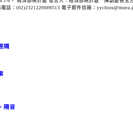
.1%。 經濟部統計處 發言人：經濟部統計處 陳副處長玉芳 聯絡電話
02)23212200#8513 電子郵件信箱：yychiou@moea.go
輕隔
案
、隔音