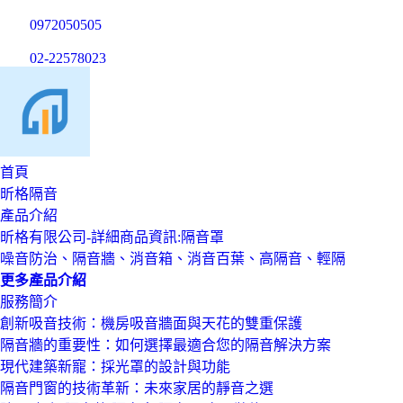
0972
0
5
0
505
02-2
2
5
7
8023
首頁
昕格隔音
產品介紹
昕格有限公司-詳細商品資訊:隔音罩
噪音防治、隔音牆、消音箱、消音百葉、高隔音、輕隔
更多產品介紹
服務簡介
創新吸音技術：機房吸音牆面與天花的雙重保護
隔音牆的重要性：如何選擇最適合您的隔音解決方案
現代建築新寵：採光罩的設計與功能
隔音門窗的技術革新：未來家居的靜音之選