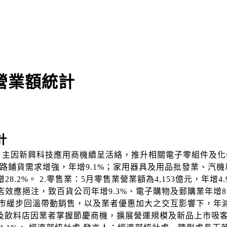
營業額統計
計
8.2%，主因新興科技應用商機續呈活絡，推升相關電子零組件及
通路鋪貨需求增強，年增9.1%；家用器具及用品批發業、
，年增28.2%。 2.零售業：5月零售業營業額為4,153億元，
應挹注，致百貨公司年增9.3%、電子購物及郵購業年增8.7
緩步回溫帶動銷售，以及業者優惠加大之交互影響下，年減0.9%
館及飲料店因業者掌握節慶商機，擴展營運規模及新品上市吸客，