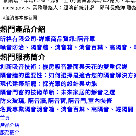
求續增，年增6.2%。綜計1至5月營業額為4,642億元，年增4
moea.gov.tw 業務聯絡人：經濟部統計處 邱科長嬿燁 聯絡電話：(
#經濟部本部新聞
熱門產品介紹
昕格有限公司-詳細商品資訊:隔音罩
噪音防治、隔音牆、消音箱、消音百葉、高隔音、
熱門服務簡介
創新吸音技術：機房吸音牆面與天花的雙重保護
隔音牆的重要性：如何選擇最適合您的隔音解決方
現代建築新寵：採光罩的設計與功能
隔音門窗的技術革新：未來家居的靜音之選
防火玻璃, 隔音牆,隔音窗,隔音門,室內裝修
名賢專業隔音消音箱、消音百葉、高隔音、輕隔間
首頁
產品介紹
服務簡介