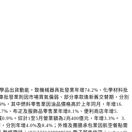
化學品出貨動能，致機械器具批發業年增74.2%、化學材料批
汽機車批發業則因市場買氣偏弱、部分車款逢新舊交替期，分別
年增4.9%，其中燃料零售業因油品價格高於上年同月，年增16.
%、布疋及服飾品零售業年增8.1%、便利商店年增5.
。綜計1至5月營業額為2兆400億元，年增3.3%。 3.
分別年增4.0%及8.4%；外燴及團膳承包業因航空餐點需