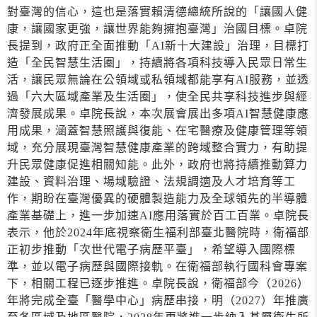
對臺灣的信心，這也是落實賴清德總統所說的「讓國人健
康，讓國家更強，讓世界能夠擁抱臺灣」治國目標。卓院
長提到，政府正全面推動「AI新十大建設」治理，目標打
造「全民智慧生活圈」，持續將各項科技導入民眾日常生
活，讓民眾無論在公領域或私領域都能享有AI服務，並透
過「六大區域產業及生活圈」，使全民共享科技進步與經
濟發展成果。卓院長說，本次展會展出多項AI智慧健康應
用成果，涵蓋智慧照護與復能、在宅醫療及健康管理等領
域，充分展現臺灣智慧健康產業的跨域整合實力，有助提
升民眾健康促進相關知能。此外，政府也將持續推動算力
建設、資料治理、場域驗證、法規調適及人才培育等工
作，期盼在臺灣優異的硬體製造能力及全球領先的半導體
產業基礎上，進一步加速AI應用落實於百工百業。卓院長
表示，他於2024年底視察衛生福利部臺北醫院時，衛福部
正初步推動「次世代電子病歷平臺」，希望導入國際標
準，並以電子病歷與國際接軌。在衛福部執行國科會專案
下，相關工程已逐步推進。卓院長說，衛福部今（2026）
年將完成全臺「醫學中心」病歷串接，明（2027）年推廣