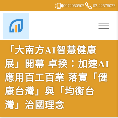
0972
0
5
0
505
02-2
2
5
7
8023
「大南方AI智慧健康
展」開幕 卓揆：加速AI
應用百工百業 落實「健
康台灣」與「均衡台
灣」治國理念