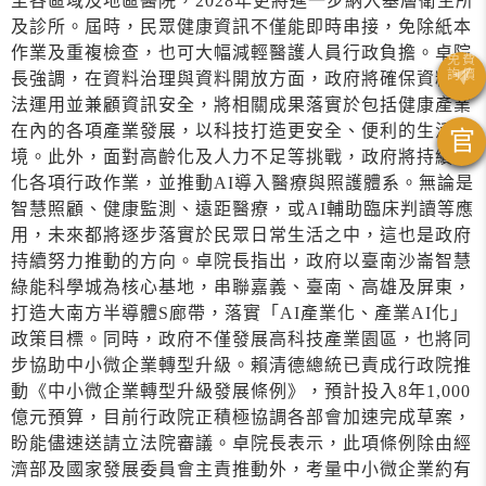
至各區域及地區醫院，2028年更將進一步納入基層衛生所
及診所。屆時，民眾健康資訊不僅能即時串接，免除紙本
作業及重複檢查，也可大幅減輕醫護人員行政負擔。卓院
長強調，在資料治理與資料開放方面，政府將確保資料合
法運用並兼顧資訊安全，將相關成果落實於包括健康產業
在內的各項產業發展，以科技打造更安全、便利的生活環
官
境。此外，面對高齡化及人力不足等挑戰，政府將持續簡
化各項行政作業，並推動AI導入醫療與照護體系。無論是
智慧照顧、健康監測、遠距醫療，或AI輔助臨床判讀等應
用，未來都將逐步落實於民眾日常生活之中，這也是政府
持續努力推動的方向。卓院長指出，政府以臺南沙崙智慧
綠能科學城為核心基地，串聯嘉義、臺南、高雄及屏東，
打造大南方半導體S廊帶，落實「AI產業化、產業AI化」
政策目標。同時，政府不僅發展高科技產業園區，也將同
步協助中小微企業轉型升級。賴清德總統已責成行政院推
動《中小微企業轉型升級發展條例》，預計投入8年1,000
億元預算，目前行政院正積極協調各部會加速完成草案，
盼能儘速送請立法院審議。卓院長表示，此項條例除由經
濟部及國家發展委員會主責推動外，考量中小微企業約有