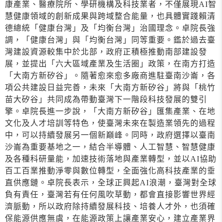
康產業、醫療院所、學研機構及科技業者，不僅展現AI智
慧健康領域的創新成果與跨域整合能量，也具體實踐賴清
德總統「健康台灣」及「均衡台灣」治國理念。卓院長強
調，「健康台灣」與「均衡台灣」同等重要。鑑於過去臺
灣建設資源較集中於北部，政府正積極推動南部建設發
展，並提出「六大區域產業及生活圈」政策，在南方打造
「大南方新矽谷」。隨著愈來愈多廠商進駐臺南沙崙，各
項公共建設日益完善，未來「大南方新矽谷」將與「桃竹
苗大矽谷」共同成為帶動臺灣下一階段科技發展的雙引
擎。卓院長進一步說，「大南方新矽谷」匯集產業、在地
文化及人才培訓等特色，使臺灣未來在製造業領先的過程
中，可以持續發展另一個新巔峰。同時，政府選擇以臺南
沙崙為重要基地之一，結合半導體、人工智慧、智慧健康
及各種科研量能，加速技術落地與產業轉型，並以AI協助
百工百業推動淨零與數位轉型，全面強化高科技產業的垂
直供應鏈。卓院長表示，全球正興起AI浪潮，臺灣對全球
負有責任，臺灣若有任何風吹草動，都會直接影響世界經
濟脈動，所以政府除持續發展科技、培養人才外，也須確
保能源供應無虞，在能源政策上讓產業安心，建立產業界