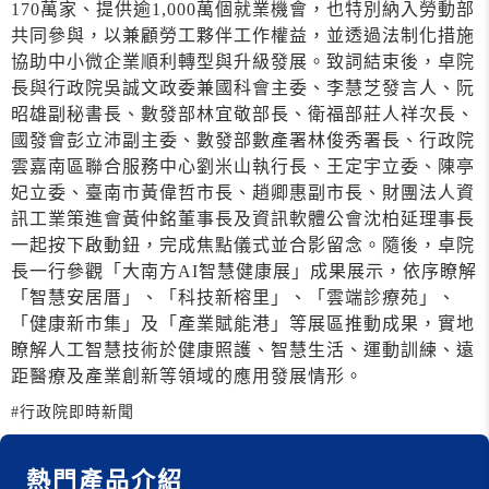
170萬家、提供逾1,000萬個就業機會，也特別納入勞動部
共同參與，以兼顧勞工夥伴工作權益，並透過法制化措施
協助中小微企業順利轉型與升級發展。致詞結束後，卓院
長與行政院吳誠文政委兼國科會主委、李慧芝發言人、阮
昭雄副秘書長、數發部林宜敬部長、衛福部莊人祥次長、
國發會彭立沛副主委、數發部數產署林俊秀署長、行政院
雲嘉南區聯合服務中心劉米山執行長、王定宇立委、陳亭
妃立委、臺南市黃偉哲市長、趙卿惠副市長、財團法人資
訊工業策進會黃仲銘董事長及資訊軟體公會沈柏延理事長
一起按下啟動鈕，完成焦點儀式並合影留念。隨後，卓院
長一行參觀「大南方AI智慧健康展」成果展示，依序瞭解
「智慧安居厝」、「科技新榕里」、「雲端診療苑」、
「健康新市集」及「產業賦能港」等展區推動成果，實地
瞭解人工智慧技術於健康照護、智慧生活、運動訓練、遠
距醫療及產業創新等領域的應用發展情形。
#行政院即時新聞
熱門產品介紹