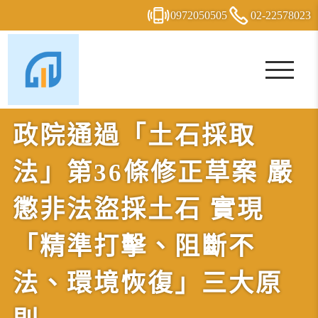
0972
0
5
0
505
02-2
2
5
7
8023
政院通過「土石採取
法」第36條修正草案 嚴
懲非法盜採土石 實現
「精準打擊、阻斷不
法、環境恢復」三大原