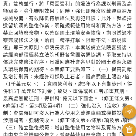
責」雙軌並行，將「意圖營利」的違法行為課以刑責及高
額罰金，強化嚇阻效果；同時，強化即時沒收載運車輛及
機械設備，有效降低持續違法及再犯風險；此外，就盜採
遺留坑洞的整復作業，明確規範使用物料和實施方法，並
禁止回填廢棄物，以確保國土環境安全恢復，期盼透過本
案完成修法之後，落實「精準打擊、阻斷不法、環境恢
復」等三大原則。卓院長表示，本案送請立法院審議後，
請經濟部積極與立法院朝野各黨團溝通協調，爭取支持以
儘速完成修法程序，具體回應社會各界對於國土資源永續
與環境保育的期待。本案修正要點如下：（一）提高罰鍰
及增訂刑責：未經許可採取土石者，提高罰鍰上限為2倍
（1千萬元以下）；意圖營利者，處5年以下有期徒刑，得
併科5千萬元以下罰金；致災、重傷或死亡者加重其刑，
最高處無期徒刑，得併科1億元以下罰金。（修正條文第3
6條第1項、第3項及第4項）（二）強化沒入（沒收）機
制：查處時即可沒入行為人使用之載運車輛或機械設備；
涉刑罰者，強制沒收。（修正條文第36條第1項及第5項）
（三）確立整復規範：增訂整復使用之物料及實施方法，
官
由中央主管機關公告之，並嚴禁使用廢棄物；屆期「未依