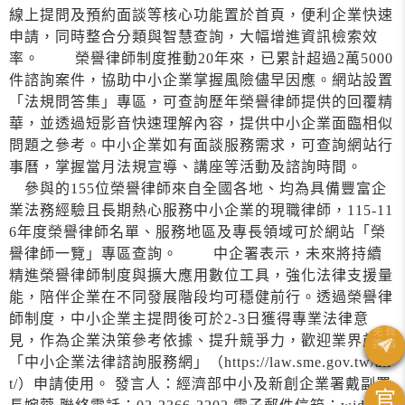
線上提問及預約面談等核心功能置於首頁，便利企業快速
申請，同時整合分類與智慧查詢，大幅增進資訊檢索效
率。 榮譽律師制度推動20年來，已累計超過2萬5000
件諮詢案件，協助中小企業掌握風險儘早因應。網站設置
「法規問答集」專區，可查詢歷年榮譽律師提供的回覆精
華，並透過短影音快速理解內容，提供中小企業面臨相似
問題之參考。中小企業如有面談服務需求，可查詢網站行
事曆，掌握當月法規宣導、講座等活動及諮詢時間。
參與的155位榮譽律師來自全國各地、均為具備豐富企
業法務經驗且長期熱心服務中小企業的現職律師，115-11
6年度榮譽律師名單、服務地區及專長領域可於網站「榮
譽律師一覽」專區查詢。 中企署表示，未來將持續
精進榮譽律師制度與擴大應用數位工具，強化法律支援量
能，陪伴企業在不同發展階段均可穩健前行。透過榮譽律
師制度，中小企業主提問後可於2-3日獲得專業法律意
見，作為企業決策參考依據、提升競爭力，歡迎業界前往
「中小企業法律諮詢服務網」（https://law.sme.gov.tw/ail
t/）申請使用。 發言人：經濟部中小及新創企業署戴副署
官