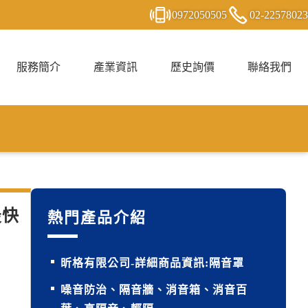
0972
0
5
0
505
02-2
2
5
7
8023
服務簡介
產業資訊
歷史詢價
聯絡我們
最快
熱門產品介紹
昕格有限公司-詳細商品資訊:隔音罩
噪音防治、隔音牆、消音箱、消音百